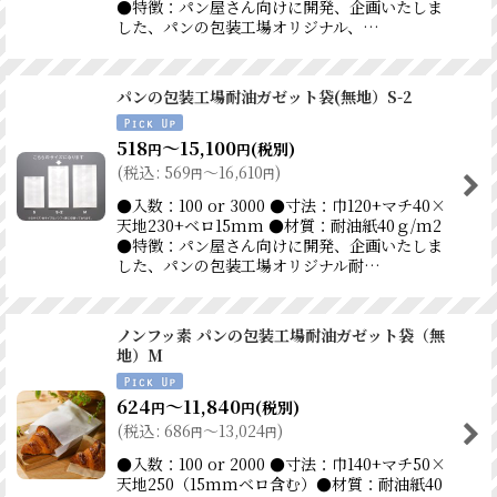
●特徴：パン屋さん向けに開発、企画いたしま
した、パンの包装工場オリジナル、…
パンの包装工場耐油ガゼット袋(無地）S-2
518
～15,100
(税別)
円
円
(
税込
:
569
～16,610
)
円
円
●入数：100 or 3000 ●寸法：巾120+マチ40×
天地230+ベロ15mm ●材質：耐油紙40ｇ/m2
●特徴：パン屋さん向けに開発、企画いたしま
した、パンの包装工場オリジナル耐…
ノンフッ素 パンの包装工場耐油ガゼット袋（無
地）M
624
～11,840
(税別)
円
円
(
税込
:
686
～13,024
)
円
円
●入数：100 or 2000 ●寸法：巾140+マチ50×
天地250（15mmベロ含む）●材質：耐油紙40