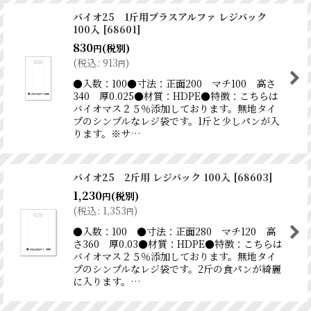
バイオ25 1斤用プラスアルファ レジバック
100入
[
68601
]
830
(税別)
円
(
税込
:
913
)
円
●入数：100●寸法：正面200 マチ100 高さ
340 厚0.025●材質：HDPE●特徴：こちらは
バイオマス２５％添加しております。無地タイ
プのシンプルなレジ袋です。1斤と少しパンが入
ります。※サ…
バイオ25 2斤用 レジバック 100入
[
68603
]
1,230
(税別)
円
(
税込
:
1,353
)
円
●入数：100 ●寸法：正面280 マチ120 高
さ360 厚0.03●材質：HDPE●特徴：こちらは
バイオマス２５％添加しております。無地タイ
プのシンプルなレジ袋です。2斤の食パンが綺麗
に入ります。…