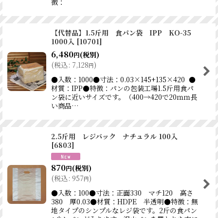
徴：
【代替品】1.5斤用 食パン袋 IPP KO-35
1000入
[
10701
]
6,480
(税別)
円
(
税込
:
7,128
)
円
●入数：1000●寸法：0.03×145+135×420 ●
材質：IPP●特徴：パンの包装工場1.5斤用食パ
ン袋に近いサイズです。（400→420で20ｍｍ長
い商品…
2.5斤用 レジバック ナチュラル 100入
[
6803
]
870
(税別)
円
(
税込
:
957
)
円
●入数：100●寸法：正面330 マチ120 高さ
380 厚0.03●材質：HDPE 半透明●特徴：無
地タイプのシンプルなレジ袋です。2斤の食パン