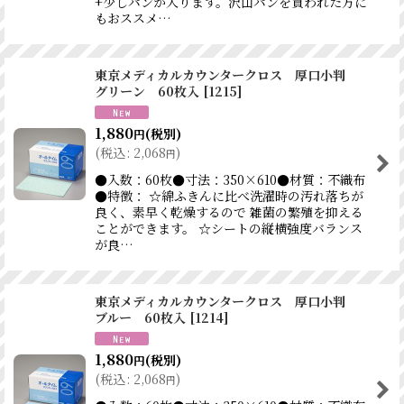
+少しパンが入ります。沢山パンを買われた方に
もおススメ…
東京メディカルカウンタークロス 厚口小判
グリーン 60枚入
[
1215
]
1,880
(税別)
円
(
税込
:
2,068
)
円
●入数：60枚●寸法：350×610●材質：不織布
●特徴： ☆綿ふきんに比べ洗濯時の汚れ落ちが
良く、素早く乾燥するので 雑菌の繁殖を抑える
ことができます。 ☆シートの縦横強度バランス
が良…
東京メディカルカウンタークロス 厚口小判
ブルー 60枚入
[
1214
]
1,880
(税別)
円
(
税込
:
2,068
)
円