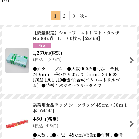
166
件
表示数
:
1
2
3
次
»
並び順
:
【数量限定】ショーワ ニトリスト・タッチ
No.882青 L 100枚入
[
62668
]
絞り込む
1,270
(税別)
円
(
税込
:
1,397
)
円
●カラー：ブルー●入数:100枚●寸法：全長
240mm 手のひらまわり（mm）SS 160S
170M 190L 210●素材:合成ゴム（ニトリルゴ
ム）●特徴：パウダーフリータイプ
業務用食品ラップ シェフラップ 45cm×50m 1
本
[
64141
]
450
(税別)
円
(
税込
:
495
)
円
●入数：1●寸法：45ｃｍ×50ｍ●材質：●特