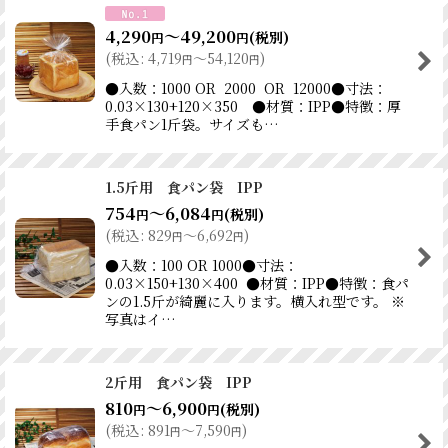
4,290
～49,200
(税別)
円
円
(
税込
:
4,719
～54,120
)
円
円
●入数：1000 OR 2000 OR 12000●寸法：
0.03×130+120×350 ●材質：IPP●特徴：厚
手食パン1斤袋。サイズも…
1.5斤用 食パン袋 IPP
754
～6,084
(税別)
円
円
(
税込
:
829
～6,692
)
円
円
●入数：100 OR 1000●寸法：
0.03×150+130×400 ●材質：IPP●特徴：食パ
ンの1.5斤が綺麗に入ります。横入れ型です。 ※
写真はイ…
2斤用 食パン袋 IPP
810
～6,900
(税別)
円
円
(
税込
:
891
～7,590
)
円
円