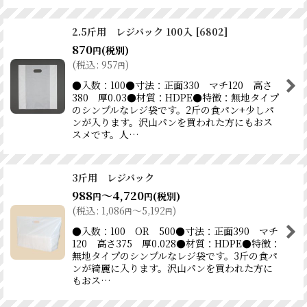
2.5斤用 レジバック 100入
[
6802
]
870
(税別)
円
(
税込
:
957
)
円
●入数：100●寸法：正面330 マチ120 高さ
380 厚0.03●材質：HDPE●特徴：無地タイプ
のシンプルなレジ袋です。2斤の食パン+少しパ
ンが入ります。沢山パンを買われた方にもおス
スメです。人…
3斤用 レジバック
988
～4,720
(税別)
円
円
(
税込
:
1,086
～5,192
)
円
円
●入数：100 OR 500●寸法：正面390 マチ
120 高さ375 厚0.028●材質：HDPE●特徴：
無地タイプのシンプルなレジ袋です。3斤の食パ
ンが綺麗に入ります。沢山パンを買われた方に
もおス…