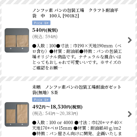
ノンフッ素 パンの包装工場 クラフト耐油平
袋 中 100入
[
90182
]
540
(税別)
円
(
税込
:
594
)
円
●入数：100●寸法：巾190×天地190mm（ベ
ロ含む）●材質：耐油紙●特徴：パンの包装工
場オリジナル商品です。ナチュラルな風合いは
とってもおしゃれで可愛いいです。※サイズの
ご確認をお願…
未晒 ノンフッ素パンの包装工場耐油ガゼット
袋(無地）S茶
492
～18,530
(税別)
円
円
(
税込
:
541
～20,383
)
円
円
●入数：100 or 4000 ●寸法：巾120+マチ40×
天地170+ベロ15mm ●材質：耐油紙40ｇ/m2
●特徴：パン屋さん向けに開発、企画いたしま