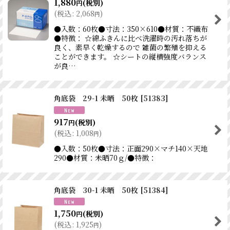
1,880
(税別)
円
(
税込
:
2,068
)
円
●入数：60枚●寸法：350×610●材質：不織布
●特徴： ☆綿ふきんに比べ洗濯時の汚れ落ちが
良く、素早く乾燥するので 雑菌の繁殖を抑える
ことができます。 ☆シートの縦横強度バランス
が良…
角底袋 29-1 未晒 50枚
[
51383
]
917
(税別)
円
(
税込
:
1,008
)
円
●入数：50枚●寸法：正面290×マチ140×天地
290●材質：未晒70ｇ/●特徴：
角底袋 30-1 未晒 50枚
[
51384
]
1,750
(税別)
円
(
税込
:
1,925
)
円