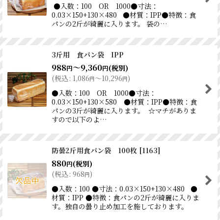
●入数：100 OR 1000●寸法：
0.03×150+130×480 ●材質：IPP●特徴：食
パンの2斤が綺麗に入ります。 袋の…
3斤用 食パン袋 IPP
988
～9,360
(税別)
円
円
(
税込
:
1,086
～10,296
)
円
円
●入数：100 OR 1000●寸法：
0.03×150+130×580 ●材質：IPP●特徴：食
パンの3斤が綺麗に入ります。 ☆マチがありま
すので以下のよ…
防曇2斤用食パン袋 100枚
[
1163
]
880
(税別)
円
(
税込
:
968
)
円
●入数：100 ●寸法：0.03×150+130×480 ●
材質：IPP ●特徴：食パンの2斤が綺麗に入りま
す。独自の曇り止め加工を施しております。