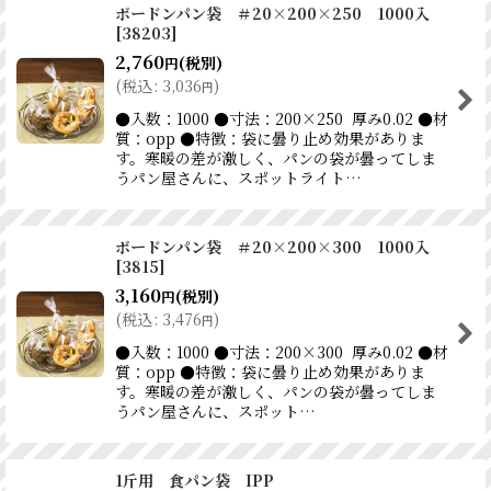
ボードンパン袋 ＃20×200×250 1000入
[
38203
]
2,760
(税別)
円
(
税込
:
3,036
)
円
●入数：1000 ●寸法：200×250 厚み0.02 ●材
質：opp ●特徴：袋に曇り止め効果がありま
す。寒暖の差が激しく、パンの袋が曇ってしま
うパン屋さんに、スポットライト…
ボードンパン袋 ＃20×200×300 1000入
[
3815
]
3,160
(税別)
円
(
税込
:
3,476
)
円
●入数：1000 ●寸法：200×300 厚み0.02 ●材
質：opp ●特徴：袋に曇り止め効果がありま
す。寒暖の差が激しく、パンの袋が曇ってしま
うパン屋さんに、スポット…
1斤用 食パン袋 IPP