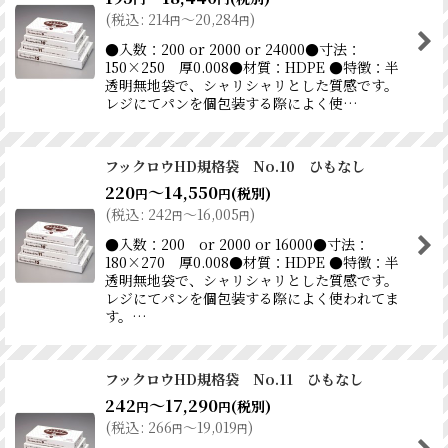
(
税込
:
214
～20,284
)
円
円
●入数：200 or 2000 or 24000●寸法：
150×250 厚0.008●材質：HDPE ●特徴：半
透明無地袋で、シャリシャリとした質感です。
レジにてパンを個包装する際によく使…
フックロウHD規格袋 No.10 ひもなし
220
～14,550
(税別)
円
円
(
税込
:
242
～16,005
)
円
円
●入数：200 or 2000 or 16000●寸法：
180×270 厚0.008●材質：HDPE ●特徴：半
透明無地袋で、シャリシャリとした質感です。
レジにてパンを個包装する際によく使われてま
す。…
フックロウHD規格袋 No.11 ひもなし
242
～17,290
(税別)
円
円
(
税込
:
266
～19,019
)
円
円