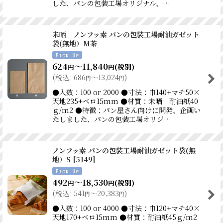
した、パンの包装工場オリジナル、…
未晒 ノンフッ素 パンの包装工場耐油ガゼット
袋(無地）M茶
624
～11,840
(税別)
円
円
(
税込
:
686
～13,024
)
円
円
●入数：100 or 2000 ●寸法：巾140+マチ50×
天地235+ベロ15mm ●材質：未晒 耐油紙40
ｇ/m2 ●特徴：パン屋さん向けに開発、企画い
たしました、パンの包装工場オリジ…
ノンフッ素 パンの包装工場耐油ガゼット袋(無
地）S
[
5149
]
492
～18,530
(税別)
円
円
(
税込
:
541
～20,383
)
円
円
●入数：100 or 4000 ●寸法：巾120+マチ40×
天地170+ベロ15mm ●材質：耐油紙45ｇ/m2