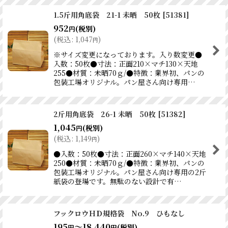
1.5斤用角底袋 21-1 未晒 50枚
[
51381
]
952
(税別)
円
(
税込
:
1,047
)
円
※サイズ変更になっております。入り数変更●
入数：50枚●寸法：正面210×マチ130×天地
255●材質：未晒70ｇ/●特徴：業界初、パンの
包装工場オリジナル。パン屋さん向け専用…
2斤用角底袋 26-1 未晒 50枚
[
51382
]
1,045
(税別)
円
(
税込
:
1,149
)
円
●入数：50枚●寸法：正面260×マチ140×天地
250●材質：未晒70ｇ/●特徴：業界初、パンの
包装工場オリジナル。パン屋さん向け専用の2斤
紙袋の登場です。無駄のない設計で有…
フックロウＨＤ規格袋 No.9 ひもなし
195
～18,440
(税別)
円
円