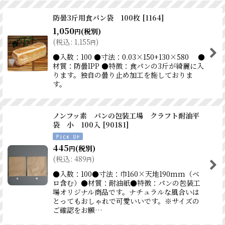
防曇3斤用食パン袋 100枚
[
1164
]
1,050
(税別)
円
(
税込
:
1,155
)
円
●入数：100 ●寸法：0.03×150+130×580 ●
材質：防曇IPP ●特徴：食パンの3斤が綺麗に入
ります。独自の曇り止め加工を施しておりま
す。
ノンフッ素 パンの包装工場 クラフト耐油平
袋 小 100入
[
90181
]
445
(税別)
円
(
税込
:
489
)
円
●入数：100●寸法：巾160×天地190mm（ベ
ロ含む）●材質：耐油紙●特徴：パンの包装工
場オリジナル商品です。ナチュラルな風合いは
とってもおしゃれで可愛いいです。※サイズの
ご確認をお願…