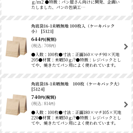
ｇ/m2 ●特徴：パン屋さん向けに開発、企画い
たしました、パンの包装工…
角底袋16-1未晒無地 100枚入（ケーキバック
小）
[
5121
]
644
(税別)
円
(
税込
:
708
)
円
●入数：100枚●寸法：正面160×マチ90×天地
205●材質：未晒50ｇ/?●特徴：レジバックとし
てや、焼きたてパン用によく使われています。
角底袋18-1未晒無地 100枚（ケーキバック大）
[
5124
]
740
(税別)
円
(
税込
:
814
)
円
●入数：100枚●寸法：正面180×マチ105×天地
220●材質：未晒50ｇ/?●特徴：レジバックとし
てや、焼きたてパン用によく使われています。