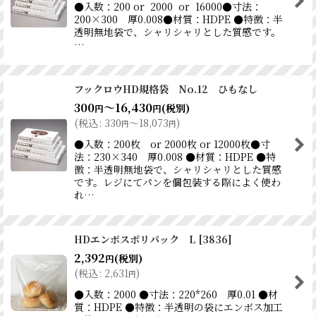
●入数：200 or 2000 or 16000●寸法：
200×300 厚0.008●材質：HDPE ●特徴：半
透明無地袋で、シャリシャリとした質感です。
…
フックロウHD規格袋 No.12 ひもなし
300
～16,430
(税別)
円
円
(
税込
:
330
～18,073
)
円
円
●入数：200枚 or 2000枚 or 12000枚●寸
法：230×340 厚0.008 ●材質：HDPE ●特
徴：半透明無地袋で、シャリシャリとした質感
です。レジにてパンを個包装する際によく使わ
れ…
HDエンボスポリパック L
[
3836
]
2,392
(税別)
円
(
税込
:
2,631
)
円
●入数：2000 ●寸法：220*260 厚0.01 ●材
質：HDPE ●特徴：半透明の袋にエンボス加工