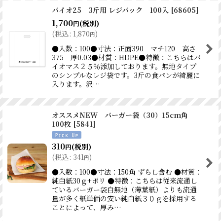
バイオ25 3斤用 レジバック 100入
[
68605
]
1,700
(税別)
円
(
税込
:
1,870
)
円
●入数：100●寸法：正面390 マチ120 高さ
375 厚0.03●材質：HDPE●特徴：こちらはバ
イオマス２５％添加しております。無地タイプ
のシンプルなレジ袋です。3斤の食パンが綺麗に
入ります。沢…
オススメNEW バーガー袋（30）15cm角
100枚
[
5841
]
310
(税別)
円
(
税込
:
341
)
円
●入数：100●寸法：150角 ずらし含む ●材質：
純白紙30ｇ+ポリ ●特徴：こちらは従来流通し
ているバーガー袋白無地（薄葉紙）よりも流通
量が多く紙単価の安い純白紙３０ｇを採用する
ことによって、厚み…