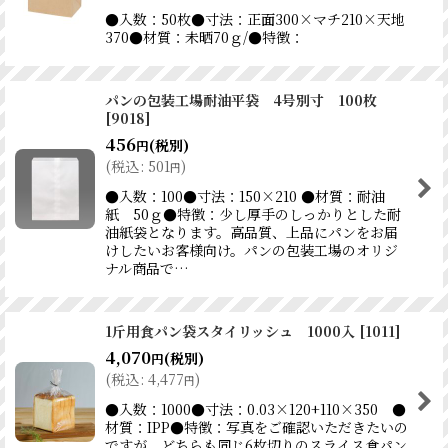
●入数：50枚●寸法：正面300×マチ210×天地
370●材質：未晒70ｇ/●特徴：
パンの包装工場耐油平袋 4号別寸 100枚
[
9018
]
456
(税別)
円
(
税込
:
501
)
円
●入数：100●寸法：150×210 ●材質：耐油
紙 50ｇ●特徴：少し厚手のしっかりとした耐
油紙袋となります。高品質、上品にパンをお届
けしたいお客様向け。パンの包装工場のオリジ
ナル商品で…
1斤用食パン袋スタイリッシュ 1000入
[
1011
]
4,070
(税別)
円
(
税込
:
4,477
)
円
●入数：1000●寸法：0.03×120+110×350 ●
材質：IPP●特徴：写真をご確認いただきたいの
ですが、どちらも同じ6枚切りのスライス食パン