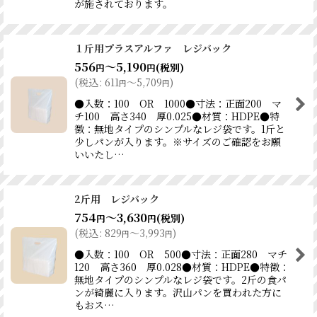
が施されております。
１斤用プラスアルファ レジバック
556
～5,190
(税別)
円
円
(
税込
:
611
～5,709
)
円
円
●入数：100 OR 1000●寸法：正面200 マ
チ100 高さ340 厚0.025●材質：HDPE●特
徴：無地タイプのシンプルなレジ袋です。1斤と
少しパンが入ります。※サイズのご確認をお願
いいたし…
2斤用 レジバック
754
～3,630
(税別)
円
円
(
税込
:
829
～3,993
)
円
円
●入数：100 OR 500●寸法：正面280 マチ
120 高さ360 厚0.028●材質：HDPE●特徴：
無地タイプのシンプルなレジ袋です。2斤の食パ
ンが綺麗に入ります。沢山パンを買われた方に
もおス…