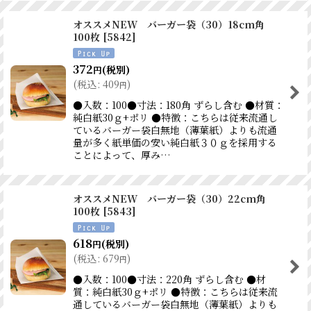
オススメNEW バーガー袋（30）18cm角
100枚
[
5842
]
372
(税別)
円
(
税込
:
409
)
円
●入数：100●寸法：180角 ずらし含む ●材質：
純白紙30ｇ+ポリ ●特徴：こちらは従来流通し
ているバーガー袋白無地（薄葉紙）よりも流通
量が多く紙単価の安い純白紙３０ｇを採用する
ことによって、厚み…
オススメNEW バーガー袋（30）22cm角
100枚
[
5843
]
618
(税別)
円
(
税込
:
679
)
円
●入数：100●寸法：220角 ずらし含む ●材
質：純白紙30ｇ+ポリ ●特徴：こちらは従来流
通しているバーガー袋白無地（薄葉紙）よりも