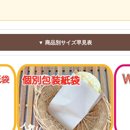
▼ 商品別サイズ早見表
ット袋
幅
マチ
天地
120
40
185
140
50
250
120
40
185
120
40
245