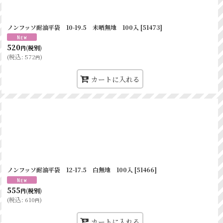
〇
×
〇
×
〇
×
ノンフッソ耐油平袋 10-19.5 未晒無地 100入
[
51473
]
〇
×
〇
×
520
(税別)
円
〇
×
(
税込
:
572
)
円
〇
×
カートに入れる
〇
×
〇
×
紙
耐油袋
〇
×
〇
×
〇
×
〇
×
△
×
〇
×
ノンフッソ耐油平袋 12-17.5 白無地 100入
[
51466
]
△
×
〇
×
△
×
555
(税別)
円
(
税込
:
610
)
〇
×
円
〇
×
カートに入れる