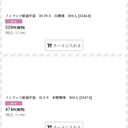
小 白
115
40
170
茶
190
190
中 白
120
70
205
ノンフッソ耐油平袋 10-19.5 白無地 100入
[
51464
]
185
248
大 白
150
90
205
520
(税別)
円
163
230
(
税込
:
572
)
円
 白
100
40
245
カートに入れる
小 茶
115
40
170
中 茶
120
70
205
幅
天地
耐油
大 茶
150
90
205
135
125
 茶
100
40
245
175
175
0
120
76
230
茶
173
140
ノンフッソ耐油平袋 11.5-9 未晒無地 100入
[
51474
]
0
120
76
350
茶
188
180
0
120
76
500
474
(税別)
円
(
税込
:
521
)
茶
212
210
円
白
173
140
カートに入れる