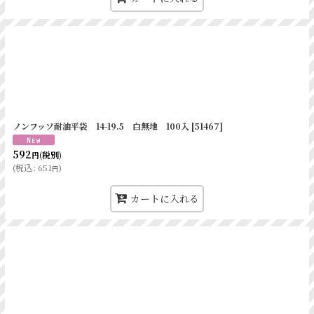
白
188
180
白
212
210
1号
200
285
2号
185
248
3号
163
230
ノンフッソ耐油平袋 14-19.5 白無地 100入
[
51467
]
4号
137
210
592
(税別)
円
(
税込
:
651
)
円
5号
116
180
カートに入れる
235
325
200
195
180
170
155
170
晒
150
120