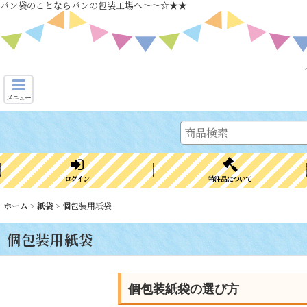
パン袋のことならパンの包装工場へ～～☆★★
メニュー
ログイン
特注品について
ホーム
>
紙袋
>
個包装用紙袋
個包装用紙袋
個包装紙袋の選び方