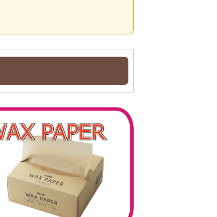
耐油紙
耐油袋
〇
×
〇
×
〇
×
〇
×