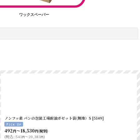
〇
×
ワックスペーパー
〇
×
〇
×
閉じる
〇
×
〇
×
耐油紙
耐油袋
×
〇
×
〇
ノンフッ素 パンの包装工場耐油ガゼット袋(無地）S
[
5149
]
〇
×
492
～18,530
(税別)
円
円
〇
×
(
税込
:
541
～20,383
)
円
円