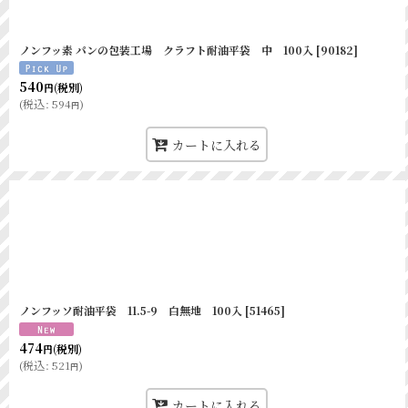
窓付耐油ガゼットパック
クラフト耐油平袋 中 
窓付耐油ガゼットパック
ノンフッ素 パンの包装工場 クラフト耐油平袋 中 100入
[
90182
]
耐油平袋 2号 白
窓付耐油ガゼットパック
540
(税別)
円
耐油平袋 3号 白
(
税込
:
594
)
円
窓付耐油ガゼットロング
カートに入れる
窓付耐油ガゼットパック
平袋シリーズ（耐油・一般）
窓付耐油ガゼットパック
品名
窓付耐油ガゼットパック
耐油平袋 小 無地
窓付耐油ガゼットロング
耐油平袋 中 無地
100%Paper Bag 23
ニュー耐油袋F-小 
ノンフッソ耐油平袋 11.5-9 白無地 100入
[
51465
]
100%Paper Bag 35
ニュー耐油袋F-中 
100%Paper Bag 50
474
(税別)
円
(
税込
:
521
)
ニュー耐油袋F-大 
円
ニュー耐油袋F-小 
カートに入れる