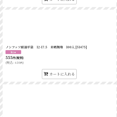
ニュー耐油袋F-中 
ニュー耐油袋F-大 
ニューホワイトパック
ニューホワイトパック
ニューホワイトパック
ノンフッソ耐油平袋 12-17.5 未晒無地 100入
[
51475
]
ニューホワイトパック
555
(税別)
円
(
税込
:
610
)
円
ニューホワイトパック
カートに入れる
純白袋 特1号
純白袋 8号
純白袋 9号
純白袋 10号
MパックNO.20 未