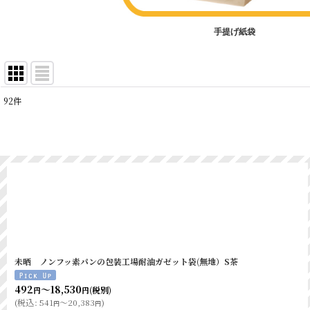
耐油ガゼット袋M 白
手提げ紙袋
明太フランスパン耐油袋
超ロング耐油ガゼット茶
SPロング耐油ガゼット
92
件
URロング耐油ガゼット
表示数
:
並び順
:
その他ガゼット袋シリーズ
品名
エコ・デリ白 英字
エコ・デリ茶 英字
未晒 ノンフッ素パンの包装工場耐油ガゼット袋(無地）S茶
ニュー耐油袋G-特小 
492
～18,530
(税別)
円
円
ニュー耐油袋G-小 
(
税込
:
541
～20,383
)
円
円