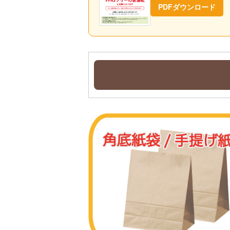
PDFダウンロード
パンの包装工場 オリジナル耐油ガゼ
品名
耐油ガゼット袋S 茶
耐油ガゼット袋M 茶
耐油ガゼット袋S 白
耐油ガゼット袋S-2白