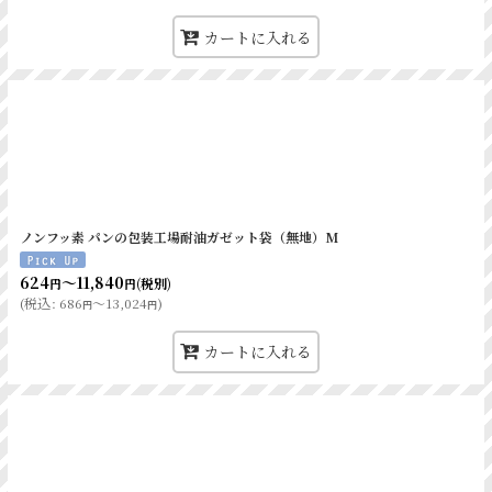
白
120
70
250
カートに入れる
白
170
80
270
 白
115
40
170
 白
150
90
205
グ白
100
40
245
ルS
55
25
270
ノンフッ素 パンの包装工場耐油ガゼット袋（無地）M
ルL
120
60
180
624
～11,840
(税別)
円
円
LL
120
60
230
(
税込
:
686
～13,024
)
円
円
白
105
35
130
カートに入れる
90
35
110
50
36
350
幅
天地
耐油紙
クル
90
35
110
茶
160
190