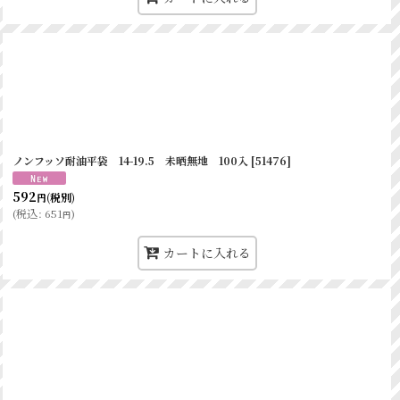
〇
×
〇
×
×
×
×
×
×
×
ノンフッソ耐油平袋 14-19.5 未晒無地 100入
[
51476
]
×
×
592
(税別)
円
(
税込
:
651
)
円
×
×
カートに入れる
×
×
×
×
×
×
×
×
×
〇