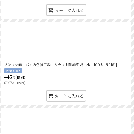
〇
×
カートに入れる
〇
×
〇
×
〇
×
〇
×
〇
×
ノンフッ素 パンの包装工場 クラフト耐油平袋 小 100入
[
90181
]
〇
×
445
(税別)
円
〇
×
(
税込
:
489
)
円
〇
×
カートに入れる
〇
×
×
〇
耐油袋
〇
×
〇
×