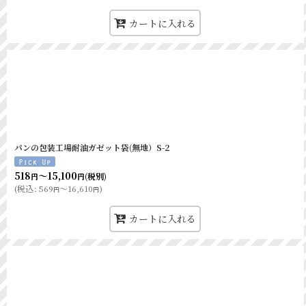
ニュー耐油袋G-中 
カートに入れる
ニュー耐油袋G-大 
耐油ガゼットパック小
耐油ガゼットパック大
耐油ガゼットパックロン
耐油ガゼットナチュラ
パンの包装工場耐油ガゼット袋(無地）S-2
耐油ガゼットナチュラ
518
～15,100
(税別)
円
円
耐油ガゼットナチュラル
(
税込
:
569
～16,610
)
円
円
耐油スナック袋無地 
カートに入れる
Hポテト耐油袋S 白
パンの包装工場 オリジナル耐油平袋
チュロス袋無地 白
品名
耐油袋 ミニアーティ
クラフト耐油平袋 小 