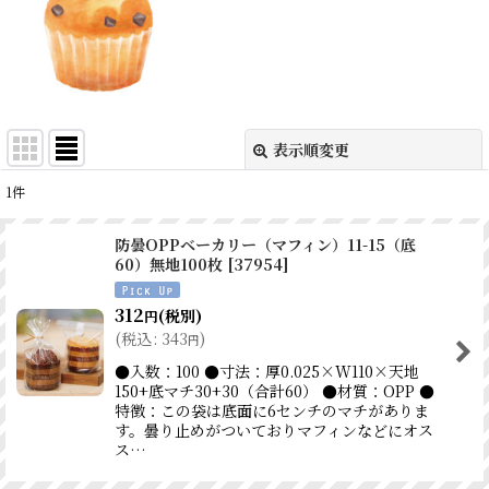
表示順変更
閉じる
1
件
表示数
:
防曇OPPベーカリー（マフィン）11-15（底
60）無地100枚
[
37954
]
並び順
:
312
(税別)
円
絞り込む
(
税込
:
343
)
円
●入数：100 ●寸法：厚0.025×W110×天地
150+底マチ30+30（合計60） ●材質：OPP ●
特徴：この袋は底面に6センチのマチがありま
す。曇り止めがついておりマフィンなどにオス
ス…