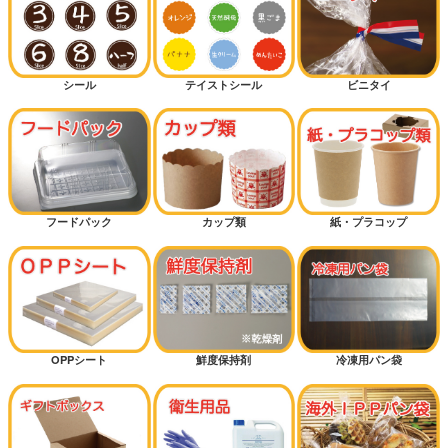
バーガー
シール
テイストシール
ビニタイ
カンパーニュ（大きいパン）
細長パン
カレーパン
フードパック
カップ類
紙・プラコップ
ハードパン
サンドイッチ
OPPシート
鮮度保持剤
冷凍用パン袋
マリトッツォ