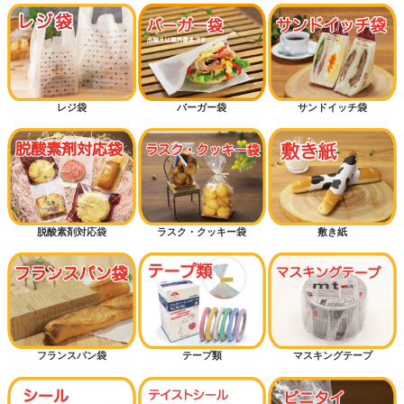
横マチ付きパン袋
カッコイイ
カワイイ
レジ袋
バーガー袋
サンドイッチ袋
ギフトラッピング
ハロウィン
クリスマス
脱酸素剤対応袋
ラスク・クッキー袋
敷き紙
おむつ袋・防臭袋
メロンパン
ドッグパン
フランスパン袋
テープ類
マスキングテープ
菓子パン（保湿が必要なパン）
クロワッサン