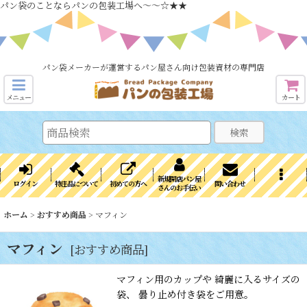
パン袋のことならパンの包装工場へ～～☆★★
パン袋メーカーが運営するパン屋さん向け包装資材の専門店
メニュー
カート
検索
新規開店パン屋
ログイン
特注品について
初めての方へ
問い合わせ
さんのお手伝い
ホーム
>
おすすめ商品
>
マフィン
マフィン
[
おすすめ商品
]
マフィン用のカップや 綺麗に入るサイズの
袋、 曇り止め付き袋をご用意。