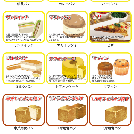
細長パン
カレーパン
ハードパン
サンドイッチ
マリトッツォ
ピザ
ミルクパン
シフォンケーキ
マフィン
半斤用食パン
1斤用食パン
1.5斤用食パン