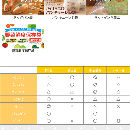
ドッグパン袋
パンキューレジ袋
マットインキ加工
野菜鮮度保存袋
PP袋
純白袋
耐油紙袋
ﾊﾞｰｶﾞｰ袋
△
〇
◎
△
ﾒﾛﾝﾊﾟﾝ
△
〇
◎
△
ｸﾛﾜｯｻﾝ
△
△
◎
△
ｶﾚｰﾊﾟﾝ
◎
×
△
△
ｱﾝﾊﾟﾝ
◎
×
×
×
食ﾊﾟﾝ
〇
-
〇
-
ﾌﾗﾝｽﾊﾟﾝ
〇
×
〇
◎
ﾊﾞｰｶﾞｰ