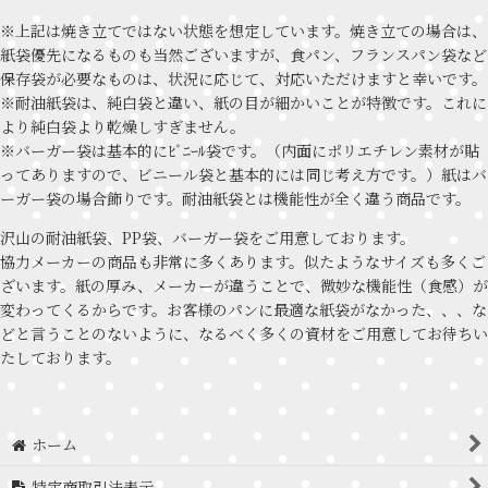
※上記は焼き立てではない状態を想定しています。焼き立ての場合は、
紙袋優先になるものも当然ございますが、食パン、フランスパン袋など
保存袋が必要なものは、状況に応じて、対応いただけますと幸いです。
※耐油紙袋は、純白袋と違い、紙の目が細かいことが特徴です。これに
より純白袋より乾燥しすぎません。
※バーガー袋は基本的にﾋﾞﾆｰﾙ袋です。（内面にポリエチレン素材が貼
ってありますので、ビニール袋と基本的には同じ考え方です。）紙はバ
ーガー袋の場合飾りです。耐油紙袋とは機能性が全く違う商品です。
沢山の耐油紙袋、PP袋、バーガー袋をご用意しております。
協力メーカーの商品も非常に多くあります。似たようなサイズも多くご
ざいます。紙の厚み、メーカーが違うことで、微妙な機能性（食感）が
変わってくるからです。お客様のパンに最適な紙袋がなかった、、、な
どと言うことのないように、なるべく多くの資材をご用意してお待ちい
たしております。
ホーム
特定商取引法表示