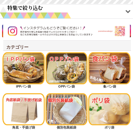
特集で絞り込む
オリジナルアイテム
ワックスペーパー
カテゴリー
耐油紙袋商品
シンプルテイスト
クラフトテイスト
IPPパン袋
OPPパン袋
食パン袋
新規開店オススメセット
オススメ差別化アイテム
低コストタイプ
角底・手提げ袋
個別包装紙袋
ポリ袋
底マチ付きパン袋