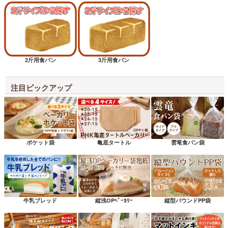
2斤用食パン
3斤用食パン
注目ピックアップ
ポケット袋
亀底タートル
雲竜食パン袋
牛乳ブレッド
縦浅OPﾍﾞｰｶﾘｰ
縦型パウンドPP袋