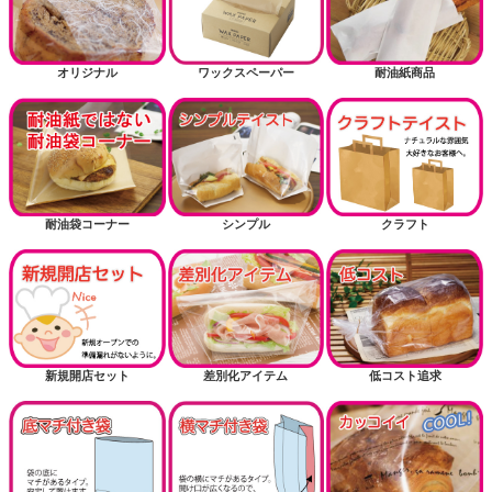
掘り出し物
お正月
オリジナル
ワックスペーパー
耐油紙商品
耐油紙でない耐油袋商品（内面に樹脂フィルム）
送風機関連商品
耐油袋コーナー
シンプル
クラフト
新規開店セット
差別化アイテム
低コスト追求