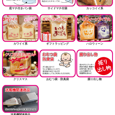
底マチ付きパン袋
サイドマチ付袋
カッコイイ系
カワイイ系
ギフトラッピング
ハロウィーン
クリスマス
おむつ袋・防臭袋
掘り出し物
送風機関連商品