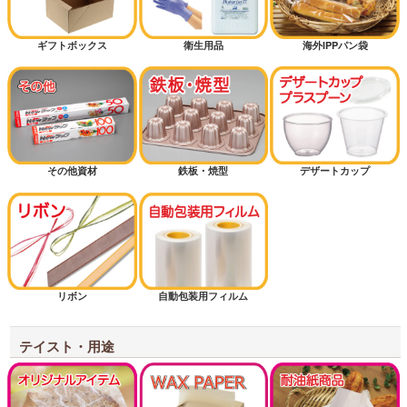
ピザ
ギフトボックス
衛生用品
海外IPPパン袋
ミルクパン
シフォンケーキ
その他資材
鉄板・焼型
デザートカップ
マフィン
半斤用サイズから探す
1斤用サイズから探す
リボン
自動包装用フィルム
1.5斤用サイズから探す
2斤用サイズから探す
テイスト・用途
3斤用サイズから探す