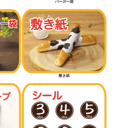
バーガー袋
敷き紙