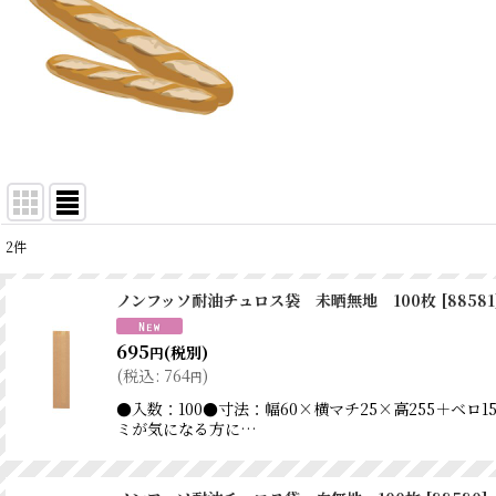
2
件
表示数
:
ノンフッソ耐油チュロス袋 未晒無地 100枚
[
88581
並び順
:
695
(税別)
円
(
税込
:
764
)
円
●入数：100●寸法：幅60×横マチ25×高255＋
ミが気になる方に…