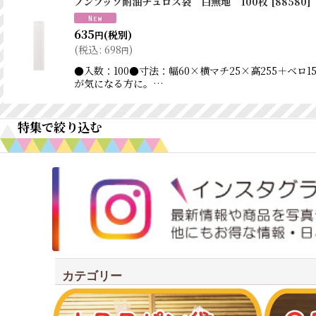
ノンフッソ耐油チュロス袋 白無地 100枚
[
88580
]
635
(税別)
円
(
税込
:
698
)
円
●入数：100●寸法：幅60×横マチ25×高255＋
が気になる方に。…
特集で絞り込む
オリジナルアイテム
ワックスペーパー
耐油紙袋商品
シンプルテイスト
カテゴリー
クラフトテイスト