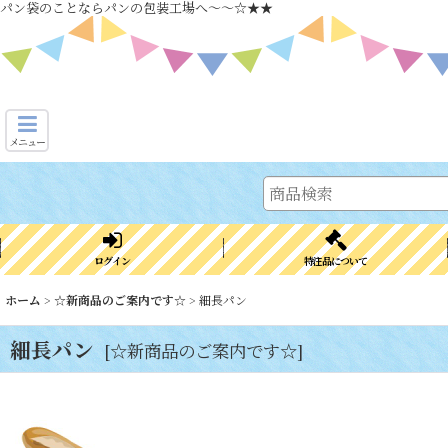
パン袋のことならパンの包装工場へ～～☆★★
メニュー
ログイン
特注品について
ホーム
>
☆新商品のご案内です☆
>
細長パン
細長パン
[
☆新商品のご案内です☆
]