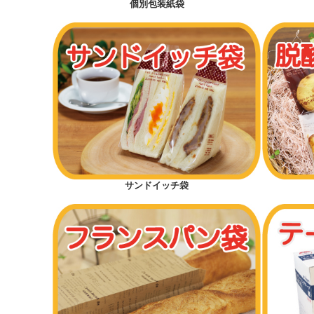
個別包装紙袋
メロンパン
ドッグパン
菓子パン（保湿が必要なパン）
クロワッサン
バーガー
カンパーニュ（大きいパン）
サンドイッチ袋
細長パン
カレーパン
ハードパン