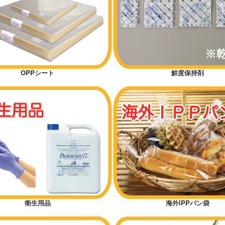
OPPシート
鮮度保持剤
衛生用品
海外IPPパン袋