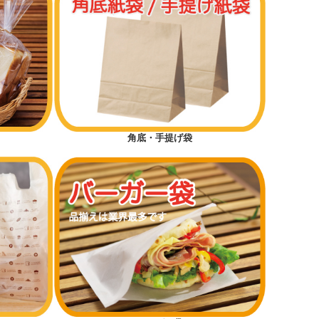
角底・手提げ袋