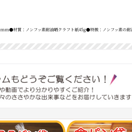
ベロ15mm●材質：ノンフッ素耐油晒クラフト紙45g●特徴：ノンフッ素