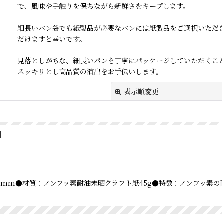
で、風味や手触りを保ちながら新鮮さをキープします。
細長いパン袋でも紙製品が必要なパンには紙製品をご選択いただ
だけますと幸いです。
見落としがちな、細長いパンを丁寧にパッケージしていただくこ
スッキリとし高品質の演出をお手伝いします。
表示順変更
]
絞り込む
ベロ15mm●材質：ノンフッ素耐油未晒クラフト紙45g●特徴：ノンフッ