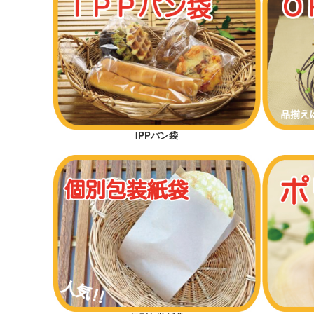
新規開店オススメセット
オススメ差別化アイテム
低コストタイプ
底マチ付きパン袋
横マチ付きパン袋
IPPパン袋
カッコイイ
カワイイ
ギフトラッピング
ハロウィン
クリスマス
おむつ袋・防臭袋