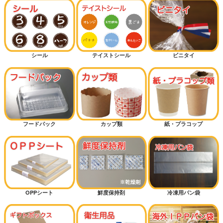
クロワッサン
バーガー
シール
テイストシール
ビニタイ
カンパーニュ（大きいパン）
細長パン
カレーパン
フードパック
カップ類
紙・プラコップ
ハードパン
サンドイッチ
OPPシート
鮮度保持剤
冷凍用パン袋
マリトッツォ