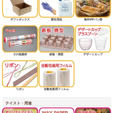
ピザ
ギフトボックス
衛生用品
海外IPPパン袋
ミルクパン
シフォンケーキ
その他資材
鉄板・焼型
デザートカップ
マフィン
半斤用サイズから探す
1斤用サイズから探す
リボン
自動包装用フィルム
1.5斤用サイズから探す
2斤用サイズから探す
テイスト・用途
3斤用サイズから探す