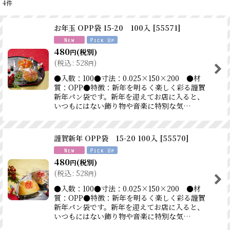
4
件
表示数
:
お年玉 OPP袋 15-20 100入
[
55571
]
並び順
:
480
(税別)
円
(
税込
:
528
)
円
絞り込む
●入数：100●寸法：0.025×150×200 ●材
質：OPP●特徴：新年を明るく楽しく彩る謹賀
新年パン袋です。新年を迎えてお店に入ると、
いつもにはない飾り物や音楽に特別な気…
謹賀新年 OPP袋 15-20 100入
[
55570
]
480
(税別)
円
(
税込
:
528
)
円
●入数：100●寸法：0.025×150×200 ●材
質：OPP●特徴：新年を明るく楽しく彩る謹賀
新年パン袋です。新年を迎えてお店に入ると、
いつもにはない飾り物や音楽に特別な気…