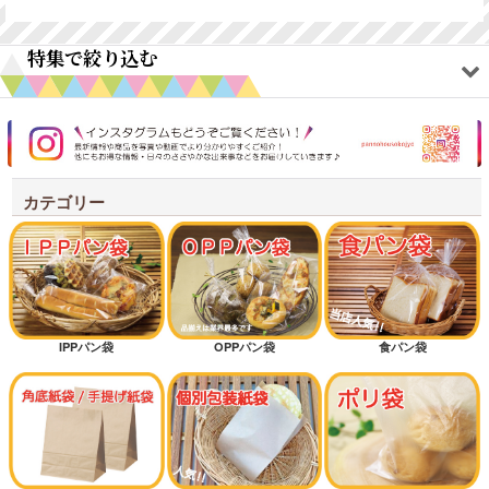
特集で絞り込む
オリジナルアイテム
ワックスペーパー
カテゴリー
耐油紙袋商品
シンプルテイスト
クラフトテイスト
IPPパン袋
OPPパン袋
食パン袋
新規開店オススメセット
オススメ差別化アイテム
低コストタイプ