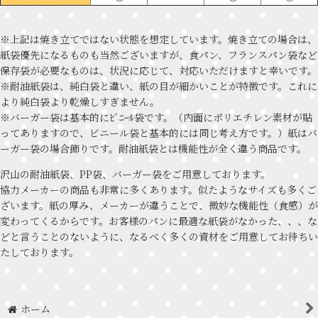
※上記は焼き立てではない状態を想定しています。焼き立ての場合は、
紙袋優先になるものも当然ございますが、食パン、フランスパン袋など
保存袋が必要なものは、状況に応じて、対応いただけますと幸いです。
※耐油紙袋は、純白袋と違い、紙の目が細かいことが特徴です。これに
より純白袋より乾燥しすぎません。
※バーガー袋は基本的にﾋﾞﾆｰﾙ袋です。（内面にポリエチレン素材が貼
ってありますので、ビニール袋と基本的には同じ考え方です。）紙はバ
ーガー袋の場合飾りです。耐油紙袋とは機能性が全く違う商品です。
沢山の耐油紙袋、PP袋、バーガー袋をご用意しております。
協力メーカーの商品も非常に多くあります。似たようなサイズも多くご
ざいます。紙の厚み、メーカーが違うことで、微妙な機能性（食感）が
変わってくるからです。お客様のパンに最適な紙袋がなかった、、、な
どと言うことのないように、なるべく多くの資材をご用意してお待ちい
たしております。
ホーム