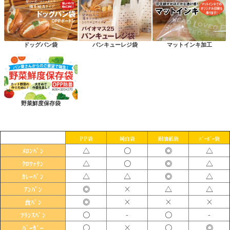
ドッグパン袋
パンキューレジ袋
マットインキ加工
野菜鮮度保存袋
PP袋
純白袋
耐油紙袋
ﾊﾞｰｶﾞｰ袋
△
〇
◎
△
ﾒﾛﾝﾊﾟﾝ
△
〇
◎
△
ｸﾛﾜｯｻﾝ
△
△
◎
△
ｶﾚｰﾊﾟﾝ
◎
×
△
△
ｱﾝﾊﾟﾝ
◎
×
×
×
食ﾊﾟﾝ
〇
-
〇
-
ﾌﾗﾝｽﾊﾟﾝ
〇
×
〇
◎
ﾊﾞｰｶﾞｰ