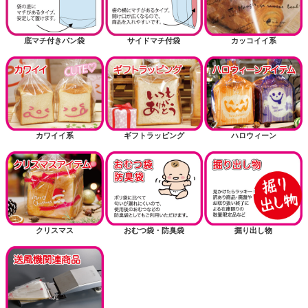
底マチ付きパン袋
サイドマチ付袋
カッコイイ系
カワイイ系
ギフトラッピング
ハロウィーン
クリスマス
おむつ袋・防臭袋
掘り出し物