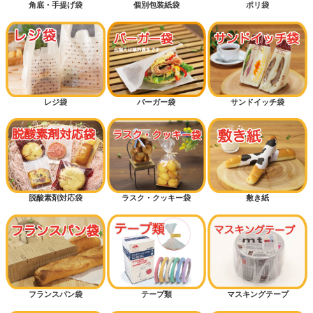
角底・手提げ袋
個別包装紙袋
ポリ袋
底マチ付きパン袋
横マチ付きパン袋
カッコイイ
カワイイ
レジ袋
バーガー袋
サンドイッチ袋
ギフトラッピング
ハロウィン
クリスマス
脱酸素剤対応袋
ラスク・クッキー袋
敷き紙
おむつ袋・防臭袋
メロンパン
ドッグパン
フランスパン袋
テープ類
マスキングテープ
菓子パン（保湿が必要なパン）