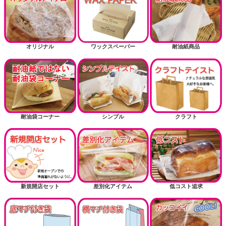
掘り出し物
お正月
オリジナル
ワックスペーパー
耐油紙商品
耐油紙でない耐油袋商品（内面に樹脂フィルム）
送風機関連商品
耐油袋コーナー
シンプル
クラフト
新規開店セット
差別化アイテム
低コスト追求