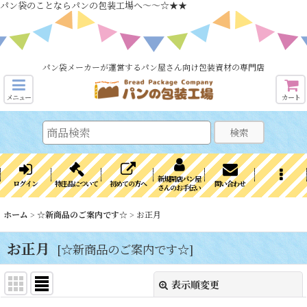
パン袋のことならパンの包装工場へ～～☆★★
パン袋メーカーが運営するパン屋さん向け包装資材の専門店
メニュー
カート
検索
新規開店パン屋
ログイン
特注品について
初めての方へ
問い合わせ
さんのお手伝い
ホーム
>
☆新商品のご案内です☆
>
お正月
お正月
[
☆新商品のご案内です☆
]
表示順変更
閉じる