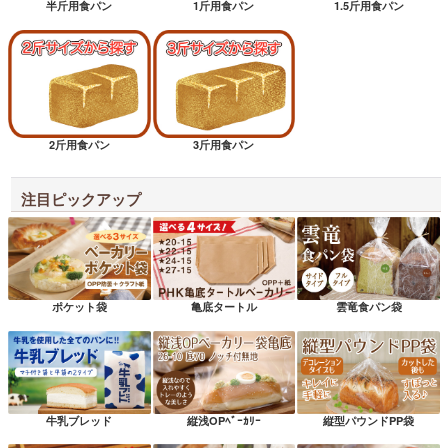
半斤用食パン
1斤用食パン
1.5斤用食パン
2斤用食パン
3斤用食パン
注目ピックアップ
ポケット袋
亀底タートル
雲竜食パン袋
牛乳ブレッド
縦浅OPﾍﾞｰｶﾘｰ
縦型パウンドPP袋