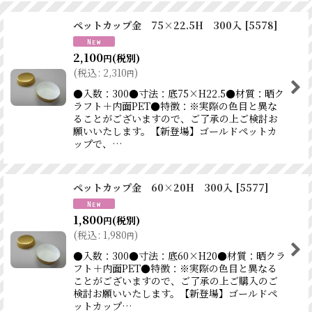
ペットカップ金 75×22.5H 300入
[
5578
]
2,100
(税別)
円
(
税込
:
2,310
)
円
●入数：300●寸法：底75×H22.5●材質：晒ク
ラフト＋内面PET●特徴：※実際の色目と異な
ることがございますので、ご了承の上ご検討お
願いいたします。【新登場】ゴールドペットカ
ップで、…
ペットカップ金 60×20H 300入
[
5577
]
1,800
(税別)
円
(
税込
:
1,980
)
円
●入数：300●寸法：底60×H20●材質：晒クラ
フト＋内面PET●特徴：※実際の色目と異なる
ことがございますので、ご了承の上ご購入のご
検討お願いいたします。【新登場】ゴールドペ
ットカップ…