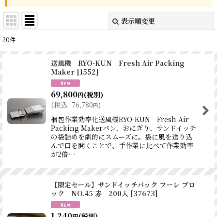
表示順変更
閉じる
20
件
表示数
:
送風機 RYO-KUN Fresh Air Packing
Maker
[
1552
]
並び順
:
69,800
(税別)
円
絞り込む
(
税込
:
76,780
)
円
梱包作業効率化送風機RYO-KUN Fresh Air
Packing Makerパン、おにぎり、サンドイッチ
の袋詰めを劇的にスムーズに。袋に風を送り込
んで口を開くことで、手作業に比べて作業効率
が2倍…
【限定セール】サンドイッチパック フーレ ブロ
ック NO.45 赤 200入
[
37673
]
1,240
(税別)
円