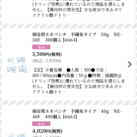
(ドリップ効果)に優れているので商品を濡らしま
せん。【保冷材の安全性】主な成分であるポリ
アクリル酸ナトリ…
保冷剤ネオパンチ 不織布タイプ 50g NE-
50F 300個入
[
6664
]
3,500
(税別)
円
(
税込
:
3,850
)
円
【注】少量在庫 ●入数：300●寸法：
100×80mm●内容量：50ｇ●特徴：結露防止
(ドリップ効果)に優れているので商品を濡らしま
せん。【保冷材の安全性】主な成分であるポリ
アクリル酸ナト…
保冷剤ネオパンチ 不織布タイプ 40g NE-
40F 400個入
[
6663
]
4,020
(税別)
円