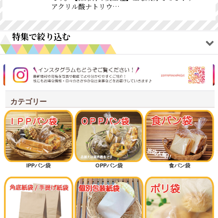
アクリル酸ナトリウ…
特集で絞り込む
オリジナルアイテム
ワックスペーパー
カテゴリー
耐油紙袋商品
シンプルテイスト
クラフトテイスト
IPPパン袋
OPPパン袋
食パン袋
新規開店オススメセット
オススメ差別化アイテム
低コストタイプ