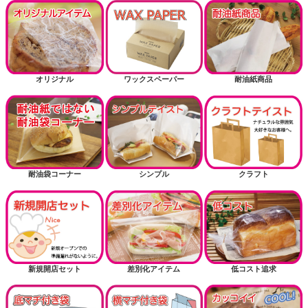
3斤用サイズから探す
掘り出し物
お正月
オリジナル
ワックスペーパー
耐油紙商品
耐油紙でない耐油袋商品（内面に樹脂フィルム）
送風機関連商品
耐油袋コーナー
シンプル
クラフト
新規開店セット
差別化アイテム
低コスト追求