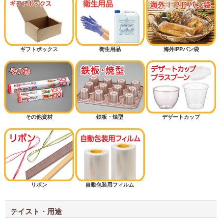
ピザ
ギフトボックス
衛生用品
海外IPPパン袋
ミルクパン
シフォンケーキ
その他資材
鉄板・焼型
デザートカップ
マフィン
半斤用サイズから探す
1斤用サイズから探す
リボン
自動包装用フィルム
1.5斤用サイズから探す
2斤用サイズから探す
テイスト・用途