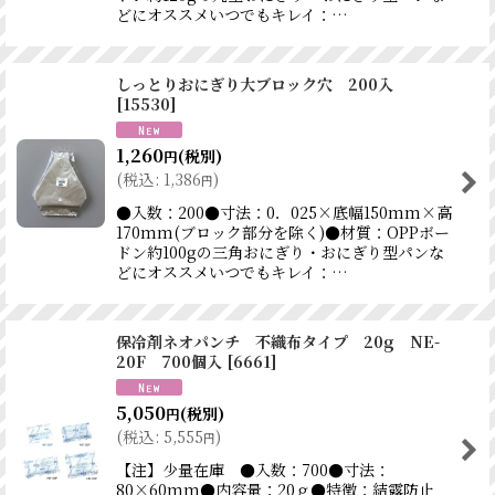
どにオススメいつでもキレイ：…
しっとりおにぎり大ブロック穴 200入
[
15530
]
1,260
(税別)
円
(
税込
:
1,386
)
円
●入数：200●寸法：0．025×底幅150mm×高
170mm(ブロック部分を除く)●材質：OPPボー
ドン約100gの三角おにぎり・おにぎり型パンな
どにオススメいつでもキレイ：…
保冷剤ネオパンチ 不織布タイプ 20g NE-
20F 700個入
[
6661
]
5,050
(税別)
円
(
税込
:
5,555
)
円
【注】少量在庫 ●入数：700●寸法：
80×60mm●内容量：20ｇ●特徴：結露防止