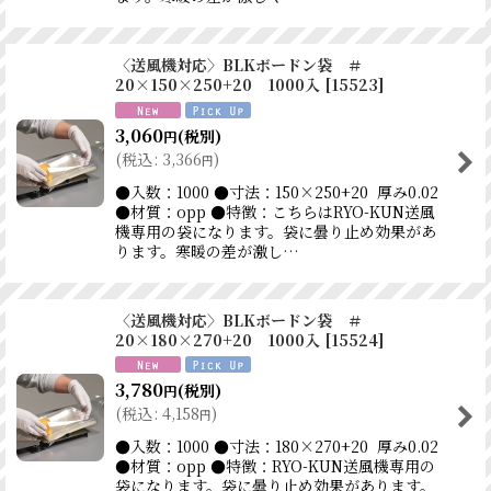
〈送風機対応〉BLKボードン袋 ＃
20×150×250+20 1000入
[
15523
]
3,060
(税別)
円
(
税込
:
3,366
)
円
●入数：1000 ●寸法：150×250+20 厚み0.02
●材質：opp ●特徴：こちらはRYO-KUN送風
機専用の袋になります。袋に曇り止め効果があ
ります。寒暖の差が激し…
〈送風機対応〉BLKボードン袋 ＃
20×180×270+20 1000入
[
15524
]
3,780
(税別)
円
(
税込
:
4,158
)
円
●入数：1000 ●寸法：180×270+20 厚み0.02
●材質：opp ●特徴：RYO-KUN送風機専用の
袋になります。袋に曇り止め効果があります。