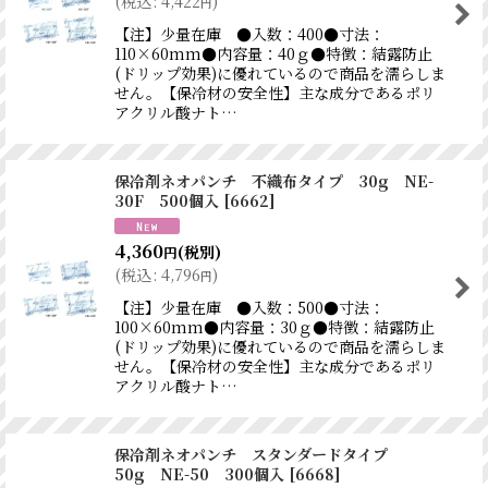
(
税込
:
4,422
)
円
【注】少量在庫 ●入数：400●寸法：
110×60mm●内容量：40ｇ●特徴：結露防止
(ドリップ効果)に優れているので商品を濡らしま
せん。【保冷材の安全性】主な成分であるポリ
アクリル酸ナト…
保冷剤ネオパンチ 不織布タイプ 30g NE-
30F 500個入
[
6662
]
4,360
(税別)
円
(
税込
:
4,796
)
円
【注】少量在庫 ●入数：500●寸法：
100×60mm●内容量：30ｇ●特徴：結露防止
(ドリップ効果)に優れているので商品を濡らしま
せん。【保冷材の安全性】主な成分であるポリ
アクリル酸ナト…
保冷剤ネオパンチ スタンダードタイプ
50g NE-50 300個入
[
6668
]