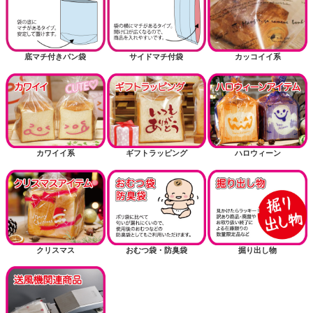
底マチ付きパン袋
サイドマチ付袋
カッコイイ系
カワイイ系
ギフトラッピング
ハロウィーン
クリスマス
おむつ袋・防臭袋
掘り出し物