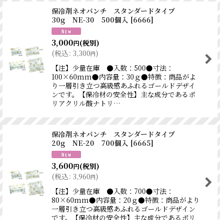
保冷剤ネオパンチ スタンダードタイプ
30g NE-30 500個入
[
6666
]
3,000
(税別)
円
(
税込
:
3,300
)
円
【注】少量在庫 ●入数：500●寸法：
100×60mm●内容量：30ｇ●特徴：商品がよ
り一層引き立つ高級感あふれるゴールドデザイ
ンです。【保冷材の安全性】主な成分であるポ
リアクリル酸ナトリ…
保冷剤ネオパンチ スタンダードタイプ
20g NE-20 700個入
[
6665
]
3,600
(税別)
円
(
税込
:
3,960
)
円
【注】少量在庫 ●入数：700●寸法：
80×60mm●内容量：20ｇ●特徴：商品がより
一層引き立つ高級感あふれるゴールドデザイン
です。【保冷材の安全性】主な成分であるポリ