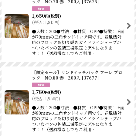
ック NO.70 赤 200入
[
37675
]
1,650
(税別)
円
(
税込
:
1,815
)
円
●入数：200●寸法：●材質：OPP●特徴：正面
が70mmの三角サンドイッチ用です。送風機対
応のブロック＆切り裂きガイドラインテープが
ついたパンの包装工場限定モデルになりま
す！！（送風機なしでもご利用…
【限定セール】サンドイッチパック フーレ ブロ
ック NO.80 赤 200入
[
37677
]
1,780
(税別)
円
(
税込
:
1,958
)
円
●入数：200●寸法：●材質：OPP●特徴：正面
が80mmの三角サンドイッチ用です。送風機対
応のブロック＆切り裂きガイドラインテープが
ついたパンの包装工場限定モデルになりま
す！！（送風機なしでもご利用…