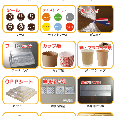
菓子パン（保湿が必要なパン）
クロワッサン
バーガー
シール
テイストシール
ビニタイ
カンパーニュ（大きいパン）
細長パン
カレーパン
フードパック
カップ類
紙・プラコップ
ハードパン
サンドイッチ
OPPシート
鮮度保持剤
冷凍用パン袋
マリトッツォ