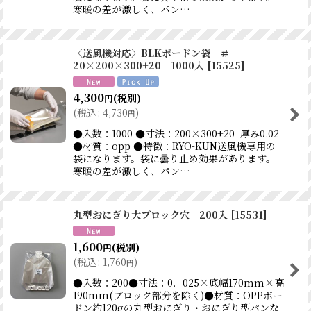
寒暖の差が激しく、パン…
〈送風機対応〉BLKボードン袋 ＃
20×200×300+20 1000入
[
15525
]
4,300
(税別)
円
(
税込
:
4,730
)
円
●入数：1000 ●寸法：200×300+20 厚み0.02
●材質：opp ●特徴：RYO-KUN送風機専用の
袋になります。袋に曇り止め効果があります。
寒暖の差が激しく、パン…
丸型おにぎり大ブロック穴 200入
[
15531
]
1,600
(税別)
円
(
税込
:
1,760
)
円
●入数：200●寸法：0．025×底幅170mm×高
190mm(ブロック部分を除く)●材質：OPPボー
ドン約120gの丸型おにぎり・おにぎり型パンな