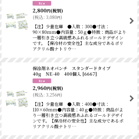
2,800
(税別)
円
(
税込
:
3,080
)
円
【注】少量在庫 ●入数：300●寸法：
90×80mm●内容量：50ｇ●特徴：商品がより
一層引き立つ高級感あふれるゴールドデザイン
です。【保冷材の安全性】主な成分であるポリ
アクリル酸ナトリウ…
保冷剤ネオパンチ スタンダードタイプ
40g NE-40 400個入
[
6667
]
2,960
(税別)
円
(
税込
:
3,256
)
円
【注】少量在庫 ●入数：400●寸法：
110×60mm●内容量：40ｇ●特徴：商品がよ
り一層引き立つ高級感あふれるゴールドデザイ
ンです。【保冷材の安全性】主な成分であるポ
リアクリル酸ナトリ…