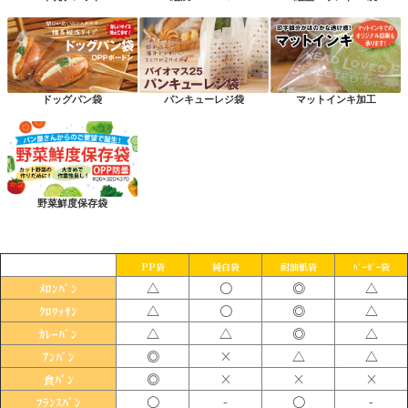
ドッグパン袋
パンキューレジ袋
マットインキ加工
野菜鮮度保存袋
PP袋
純白袋
耐油紙袋
ﾊﾞｰｶﾞｰ袋
△
〇
◎
△
ﾒﾛﾝﾊﾟﾝ
△
〇
◎
△
ｸﾛﾜｯｻﾝ
△
△
◎
△
ｶﾚｰﾊﾟﾝ
◎
×
△
△
ｱﾝﾊﾟﾝ
◎
×
×
×
食ﾊﾟﾝ
〇
-
〇
-
ﾌﾗﾝｽﾊﾟﾝ