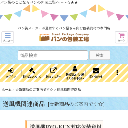
パン袋のことならパンの包装工場へ～～☆★★
パン袋メーカーが運営するパン屋さん向け包装資材の専門店
メニュー
カート
検索
新規開店パン屋
ログイン
特注品について
初めての方へ
問い合わせ
さんのお手伝い
ホーム
>
☆新商品のご案内です☆
>
送風機関連商品
送風機関連商品
[
☆新商品のご案内です☆
]
送風機RYO-KUN対応包装資材