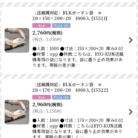
〈送風機対応〉BLKボードン袋 ＃
20×150×200+20 1000入
[
15521
]
2,760
(税別)
円
(
税込
:
3,036
)
円
●入数：1000 ●寸法：150×200+20 厚み0.02
●材質：opp ●特徴:こちらは、RYO-KUN送風
機専用の袋になります。袋に曇り止め効果があ
ります。寒暖の差が激…
〈送風機対応〉BLKボードン袋 ＃
20×170×200+20 1000入
[
15522
]
2,960
(税別)
円
(
税込
:
3,256
)
円
●入数：1000 ●寸法：170×200+20 厚み0.02
●材質：opp ●特徴：こちらはRYO-KUN送風
機専用袋となります。袋に曇り止め効果があり
ます。寒暖の差が激しく…