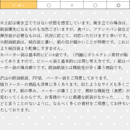
〇
×
〇
◎
ﾊﾞｰｶﾞｰ
※上記は焼き立てではない状態を想定しています。焼き立ての場合は、
紙袋優先になるものも当然ございますが、食パン、フランスパン袋など
保存袋が必要なものは、状況に応じて、対応いただけますと幸いです。
※耐油紙袋は、純白袋と違い、紙の目が細かいことが特徴です。これに
より純白袋より乾燥しすぎません。
※バーガー袋は基本的にﾋﾞﾆｰﾙ袋です。（内面にポリエチレン素材が貼
ってありますので、ビニール袋と基本的には同じ考え方です。）紙はバ
ーガー袋の場合飾りです。耐油紙袋とは機能性が全く違う商品です。
沢山の耐油紙袋、PP袋、バーガー袋をご用意しております。
協力メーカーの商品も非常に多くあります。似たようなサイズも多くご
ざいます。紙の厚み、メーカーが違うことで、微妙な機能性（食感）が
変わってくるからです。お客様のパンに最適な紙袋がなかった、、、な
どと言うことのないように、なるべく多くの資材をご用意してお待ちい
たしております。