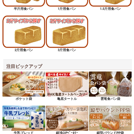
半斤用食パン
1斤用食パン
1.5斤用食パン
2斤用食パン
3斤用食パン
注目ピックアップ
ポケット袋
亀底タートル
雲竜食パン袋
牛乳ブレッド
縦浅OPﾍﾞｰｶﾘｰ
縦型パウンドPP袋