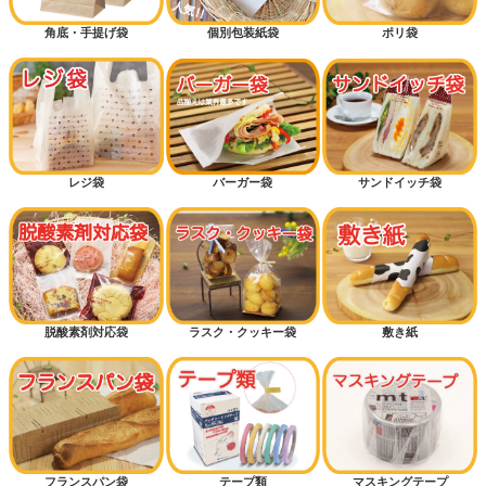
角底・手提げ袋
個別包装紙袋
ポリ袋
底マチ付きパン袋
横マチ付きパン袋
カッコイイ
カワイイ
レジ袋
バーガー袋
サンドイッチ袋
ギフトラッピング
ハロウィン
クリスマス
脱酸素剤対応袋
ラスク・クッキー袋
敷き紙
おむつ袋・防臭袋
メロンパン
ドッグパン
フランスパン袋
テープ類
マスキングテープ