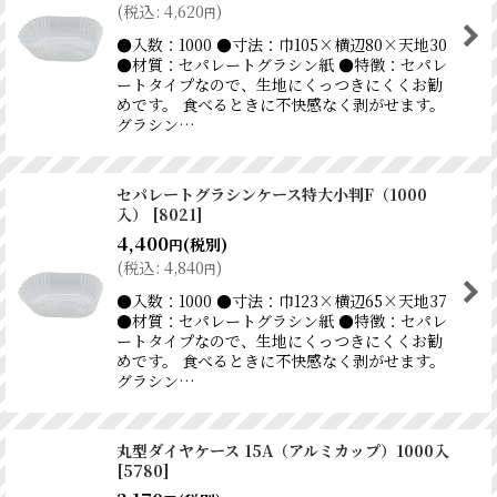
(
税込
:
4,620
)
円
●入数：1000 ●寸法：巾105×横辺80×天地30
●材質：セパレートグラシン紙 ●特徴：セパレ
ートタイプなので、生地にくっつきにくくお勧
めです。 食べるときに不快感なく剥がせます。
グラシン…
セパレートグラシンケース特大小判F（1000
入）
[
8021
]
4,400
(税別)
円
(
税込
:
4,840
)
円
●入数：1000 ●寸法：巾123×横辺65×天地37
●材質：セパレートグラシン紙 ●特徴：セパレ
ートタイプなので、生地にくっつきにくくお勧
めです。 食べるときに不快感なく剥がせます。
グラシン…
丸型ダイヤケース 15A（アルミカップ）1000入
[
5780
]