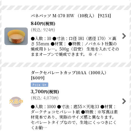
パネバッソ M-170 HW （10枚入）
[
9251
]
840
(税別)
円
(
税込
:
924
)
円
●入数：10 ●寸法：口径 181（底径 170）×高
さ 55mm ●材質： ●特徴：ノバカルト社製の
焼成用トレ―。500g（目安） 生地を入れてその
ままオーブンで焼成できます。 ※ イ…
ダークセパレートカップ10AA（1000入）
[
8009
]
3,700
(税別)
円
(
税込
:
4,070
)
円
●入数：1000 ●寸法：底55×天地33 ●材質：
ダークチョコセパレート紙 ●特徴：※写真は素
材見本であり、実際のサイズ感と異なります。
セパレートタイプなので、生地にくっつきにく
くお勧…