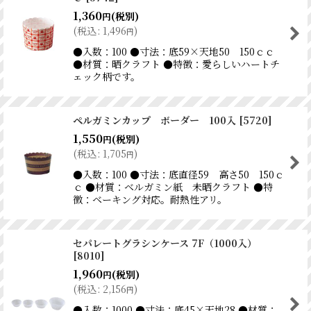
1,360
(税別)
円
(
税込
:
1,496
)
円
●入数：100 ●寸法：底59×天地50 150ｃｃ
●材質：晒クラフト ●特徴：愛らしいハートチ
ェック柄です。
ペルガミンカップ ボーダー 100入
[
5720
]
1,550
(税別)
円
(
税込
:
1,705
)
円
●入数：100 ●寸法：底直径59 高さ50 150ｃ
ｃ ●材質：ベルガミン紙 未晒クラフト ●特
徴：ベーキング対応。耐熱性アリ。
セパレートグラシンケース 7F（1000入）
[
8010
]
1,960
(税別)
円
(
税込
:
2,156
)
円
●入数：1000 ●寸法：底45×天地28 ●材質：