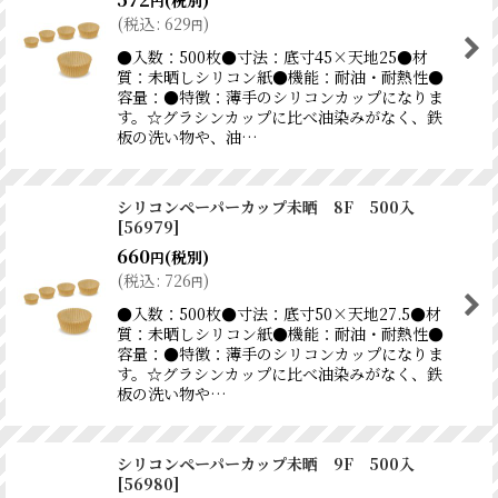
(税別)
円
(
税込
:
629
)
円
●入数：500枚●寸法：底寸45×天地25●材
質：未晒しシリコン紙●機能：耐油・耐熱性●
容量：●特徴：薄手のシリコンカップになりま
す。☆グラシンカップに比べ油染みがなく、鉄
板の洗い物や、油…
シリコンペーパーカップ未晒 8F 500入
[
56979
]
660
(税別)
円
(
税込
:
726
)
円
●入数：500枚●寸法：底寸50×天地27.5●材
質：未晒しシリコン紙●機能：耐油・耐熱性●
容量：●特徴：薄手のシリコンカップになりま
す。☆グラシンカップに比べ油染みがなく、鉄
板の洗い物や…
シリコンペーパーカップ未晒 9F 500入
[
56980
]