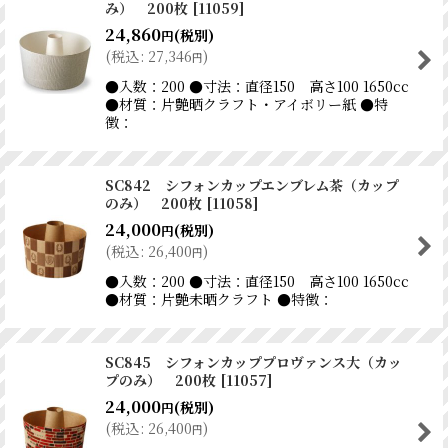
み） 200枚
[
11059
]
24,860
(税別)
円
(
税込
:
27,346
)
円
●入数：200 ●寸法：直径150 高さ100 1650cc
●材質：片艶晒クラフト・アイボリー紙 ●特
徴：
SC842 シフォンカップエンブレム茶（カップ
のみ） 200枚
[
11058
]
24,000
(税別)
円
(
税込
:
26,400
)
円
●入数：200 ●寸法：直径150 高さ100 1650cc
●材質：片艶未晒クラフト ●特徴：
SC845 シフォンカッププロヴァンス大（カッ
プのみ） 200枚
[
11057
]
24,000
(税別)
円
(
税込
:
26,400
)
円