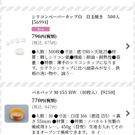
シリコンペーパーカップ白 目玉焼き 500入
[
56991
]
796
(税別)
円
(
税込
:
875
)
円
●入数：500枚●寸法：底寸80×天地25●材
質：晒しシリコン紙●機能：耐油・耐熱性●容
量：●特徴：薄手のシリコンカップになりま
す。☆グラシンカップに比べ油染みがなく、鉄
板の洗い物や、油う…
パネバッソ M-155 HW （10枚入）
[
9250
]
770
(税別)
円
(
税込
:
847
)
円
●入数：10 ●寸法：口径 166（底径 155）×高
さ 55mm ●材質： ●特徴：ノバカルト社製の
焼成用トレ―。450g（目安） 生地を入れてその
ままオーブンで焼成できます。 ※ イ…