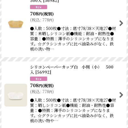
500入
[
56982
]
708
(税別)
円
(
税込
:
778
)
円
●入数：500枚●寸法：底寸78/38×天地27●材
質：未晒しシリコン紙●機能：耐油・耐熱性●
容量：●特徴：薄手のシリコンカップになりま
す。☆グラシンカップに比べ油染みがなく、鉄
板の洗い物…
シリコンペーパーカップ白 小判（小） 500
入
[
56992
]
708
(税別)
円
(
税込
:
778
)
円
●入数：500枚●寸法：底寸78/38×天地27●材
質：晒しシリコン紙●機能：耐油・耐熱性●容
量：●特徴：薄手のシリコンカップになりま
す。☆グラシンカップに比べ油染みがなく、鉄
板の洗い物や…