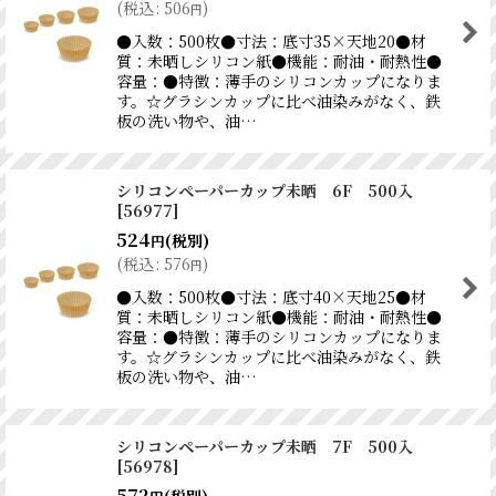
(
税込
:
506
)
円
●入数：500枚●寸法：底寸35×天地20●材
質：未晒しシリコン紙●機能：耐油・耐熱性●
容量：●特徴：薄手のシリコンカップになりま
す。☆グラシンカップに比べ油染みがなく、鉄
板の洗い物や、油…
シリコンペーパーカップ未晒 6F 500入
[
56977
]
524
(税別)
円
(
税込
:
576
)
円
●入数：500枚●寸法：底寸40×天地25●材
質：未晒しシリコン紙●機能：耐油・耐熱性●
容量：●特徴：薄手のシリコンカップになりま
す。☆グラシンカップに比べ油染みがなく、鉄
板の洗い物や、油…
シリコンペーパーカップ未晒 7F 500入
[
56978
]
572