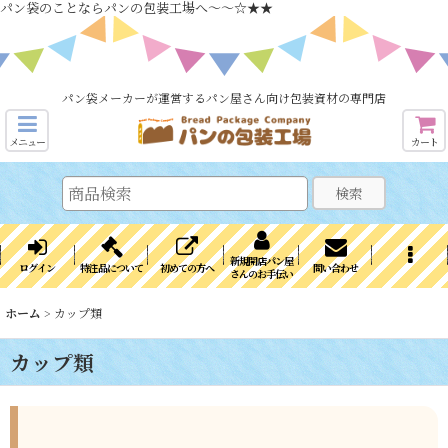
パン袋のことならパンの包装工場へ～～☆★★
パン袋メーカーが運営するパン屋さん向け包装資材の専門店
メニュー
カート
検索
新規開店パン屋
ログイン
特注品について
初めての方へ
問い合わせ
さんのお手伝い
ホーム
>
カップ類
カップ類