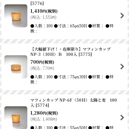
[
5776
]
1,410
(税別)
円
(
税込
:
1,551
)
円
●入数：100 ●寸法：65φx50H ●材質： ●特
徴：
【大幅値下げ！・在庫限り】マフィンカップ
NP-3（30Ｈ）Ｂ 100入
[
5775
]
700
(税別)
円
(
税込
:
770
)
円
●入数：100 ●寸法：75φx30H ●材質： ●特
徴：
マフィンカップ NP-6F（50Ｈ）太陽と麦 100
入
[
5774
]
1,280
(税別)
円
(
税込
:
1,408
)
円
●入数：100 ●寸法：55φx50H ●材質： ●特