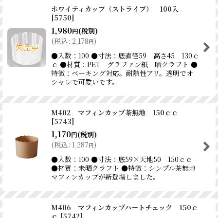
ホワイティカップ（ストライプ） 100入
[
5750
]
1,980
(税別)
円
(
税込
:
2,178
)
円
●入数：100 ●寸法：底直径59 高さ45 130ｃ
ｃ ●材質：PET グラファン紙 晒クラフト ●
特徴：ベーキング対応。耐熱性アリ。透明でオ
シャレで可愛いです。
M402 マフィンカップ茶無地 150ｃｃ
[
5743
]
1,170
(税別)
円
(
税込
:
1,287
)
円
●入数：100 ●寸法：底59×天地50 150ｃｃ
●材質：未晒クラフト ●特徴：シンプル茶無地
マフィンカップが新登場しました。
M406 マフィンカップハートチェック 150ｃ
ｃ
[
5742
]