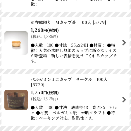
徴：
※在庫限り Mカップ茶 100入
[
5779
]
1,260
(税別)
円
(
税込
:
1,386
)
円
●入数：100 ●寸法：55φx24H ●材質： ●特
徴：人気の未晒し無地のカップに新たなサイズ
が新登場！新しい表情を見せてくれるカップで
す。
ペルガミンミニカップ サークル 100入
[
5770
]
1,750
(税別)
円
(
税込
:
1,925
)
円
●入数：100 ●寸法：底直径43 高さ35 70ｃ
ｃ ●材質：ベルガミン紙 未晒クラフト ●特
徴：ベーキング対応。耐熱性アリ。