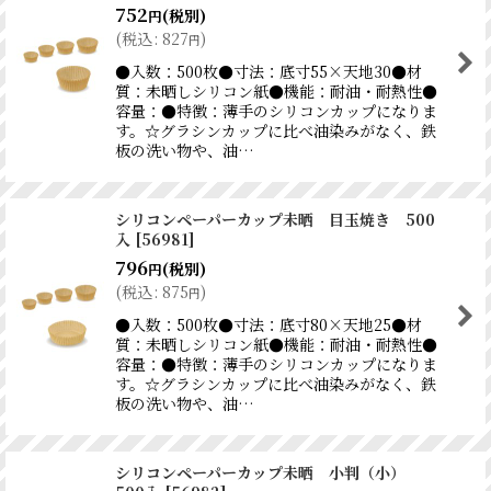
752
(税別)
円
(
税込
:
827
)
円
●入数：500枚●寸法：底寸55×天地30●材
質：未晒しシリコン紙●機能：耐油・耐熱性●
容量：●特徴：薄手のシリコンカップになりま
す。☆グラシンカップに比べ油染みがなく、鉄
板の洗い物や、油…
シリコンペーパーカップ未晒 目玉焼き 500
入
[
56981
]
796
(税別)
円
(
税込
:
875
)
円
●入数：500枚●寸法：底寸80×天地25●材
質：未晒しシリコン紙●機能：耐油・耐熱性●
容量：●特徴：薄手のシリコンカップになりま
す。☆グラシンカップに比べ油染みがなく、鉄
板の洗い物や、油…
シリコンペーパーカップ未晒 小判（小）