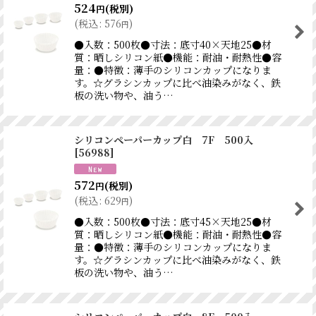
524
(税別)
円
(
税込
:
576
)
円
●入数：500枚●寸法：底寸40×天地25●材
質：晒しシリコン紙●機能：耐油・耐熱性●容
量：●特徴：薄手のシリコンカップになりま
す。☆グラシンカップに比べ油染みがなく、鉄
板の洗い物や、油う…
シリコンペーパーカップ白 7F 500入
[
56988
]
572
(税別)
円
(
税込
:
629
)
円
●入数：500枚●寸法：底寸45×天地25●材
質：晒しシリコン紙●機能：耐油・耐熱性●容
量：●特徴：薄手のシリコンカップになりま
す。☆グラシンカップに比べ油染みがなく、鉄
板の洗い物や、油う…