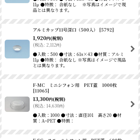
11μ ●特徴： 合紙なし ※写真はイメージで現
品とは異なります。
アルミカップ11号深口（500入）
[
5792
]
1,920
(税別)
円
(
税込
:
2,112
)
円
●入数：500 ●寸法：61π×43 ●材質：アルミ
11μ ●特徴： 合紙なし ※写真はイメージで現品
とは異なります。
F-MC ミニシフォン用 PET蓋 1000枚
[
11065
]
13,300
(税別)
円
(
税込
:
14,630
)
円
●入数：1000 ●寸法：直径101 高さ20 ●材
質：A=PET ●特徴：