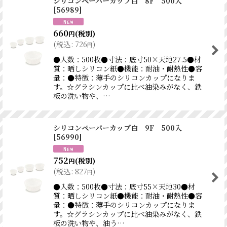
シリコンペーパーカップ白 8F 500入
[
56989
]
660
(税別)
円
(
税込
:
726
)
円
●入数：500枚●寸法：底寸50×天地27.5●材
質：晒しシリコン紙●機能：耐油・耐熱性●容
量：●特徴：薄手のシリコンカップになりま
す。☆グラシンカップに比べ油染みがなく、鉄
板の洗い物や、…
シリコンペーパーカップ白 9F 500入
[
56990
]
752
(税別)
円
(
税込
:
827
)
円
●入数：500枚●寸法：底寸55×天地30●材
質：晒しシリコン紙●機能：耐油・耐熱性●容
量：●特徴：薄手のシリコンカップになりま
す。☆グラシンカップに比べ油染みがなく、鉄
板の洗い物や、油う…