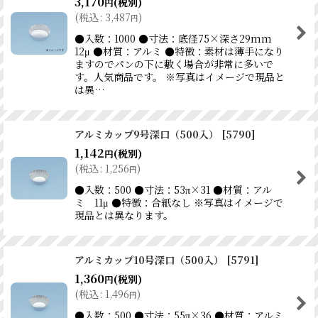
3,170
(税別)
円
(
税込
:
3,487
)
円
●入数：1000 ●寸法：底径75×深さ29mm
12μ ●材質：アルミ ●特徴：素材は薄手になり
ますのでパンの下に敷く場合が非常に多いで
す。人気商品です。 ※写真はイメージで現品と
は異…
アルミカップ9号深口（500入）
[
5790
]
1,142
(税別)
円
(
税込
:
1,256
)
円
●入数：500 ●寸法：53π×31 ●材質：アル
ミ 11μ ●特徴：合紙なし ※写真はイメージで
現品とは異なります。
アルミカップ10号深口（500入）
[
5791
]
1,360
(税別)
円
(
税込
:
1,496
)
円
●入数：500 ●寸法：55π×36 ●材質：アルミ