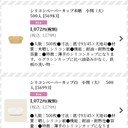
シリコンペーパーカップ未晒 小判（大）
500入
[
56983
]
1,072
(税別)
円
(
税込
:
1,179
)
円
●入数：500枚●寸法：底寸93/45×天地41●材
質：未晒しシリコン紙●機能：耐油・耐熱性●
容量：●特徴：薄手のシリコンカップになりま
す。☆グラシンカップに比べ油染みがなく、鉄
板の洗い物…
シリコンペーパーカップ白 小判（大） 500
入
[
56993
]
1,072
(税別)
円
(
税込
:
1,179
)
円
●入数：500枚●寸法：底寸93/45×天地41●材
質：晒しシリコン紙●機能：耐油・耐熱性●容
量：●特徴：薄手のシリコンカップになりま