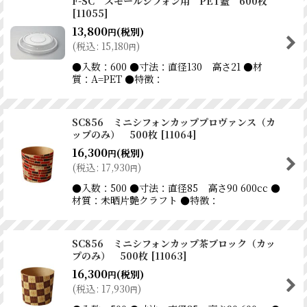
F-SC スモールシフォン用 PET蓋 600枚
[
11055
]
13,800
(税別)
円
(
税込
:
15,180
)
円
●入数：600 ●寸法：直径130 高さ21 ●材
質：A=PET ●特徴：
SC856 ミニシフォンカッププロヴァンス（カ
ップのみ） 500枚
[
11064
]
16,300
(税別)
円
(
税込
:
17,930
)
円
●入数：500 ●寸法：直径85 高さ90 600cc ●
材質：未晒片艶クラフト ●特徴：
SC856 ミニシフォンカップ茶ブロック（カッ
プのみ） 500枚
[
11063
]
16,300
(税別)
円
(
税込
:
17,930
)
円